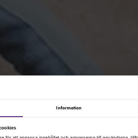
Information
cookies
e för att anpassa innehållet och annonserna till användarna, tillh