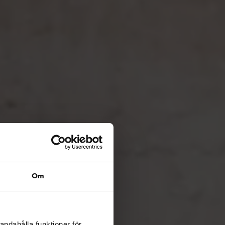
Om
andahålla funktioner för